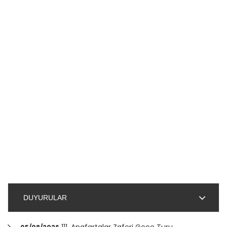
DUYURULAR
111. Anafartalar Zaferi Gece Turu