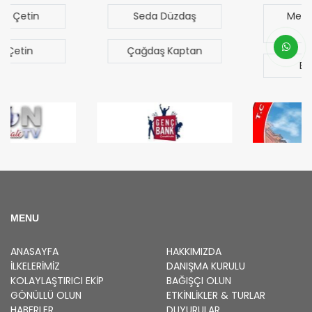
Seda Düzdaş
Mehmet Mert
Sezgen
Çağdaş Kaptan
Bilal Türk
MENU
ANASAYFA
HAKKIMIZDA
İLKELERIMIZ
DANIŞMA KURULU
KOLAYLAŞTIRICI EKIP
BAĞIŞÇI OLUN
GÖNÜLLÜ OLUN
ETKINLIKLER & TURLAR
HABERLER
DUYURULAR