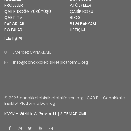
PROJELER
ATÖLYELER
ÇABİP
DOĞA YÜRÜYÜŞÜ
ÇABİP
KOŞU
ÇABİP
TV
BLOG
RAPORLAR
BILGI BANKASI
ROTALAR
İLETİŞİM
İLETİŞİM
, Merkez
ÇANAKKALE
info@canakkalebisikletplatformu.org
©
2026
canakkalebisikletplatformu.org |
ÇABİP
-
Çanakkale
Bisiklet Platformu Derneği
KVKK - Gizlilik & Güvenlik
SITEMAP.XML
|