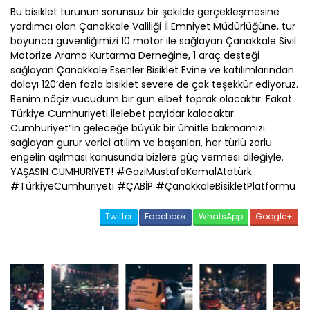
Bu bisiklet turunun sorunsuz bir şekilde gerçekleşmesine
yardımcı olan
Çanakkale
Valiliği İl Emniyet Müdürlüğüne, tur
boyunca güvenliğimizi 10 motor ile sağlayan
Çanakkale
Sivil
Motorize Arama Kurtarma Derneğine, 1 araç desteği
sağlayan
Çanakkale
Esenler Bisiklet Evine ve katılımlarından
dolayı 120’den fazla bisiklet severe de çok teşekkür ediyoruz.
Benim nâçiz vücudum bir gün elbet toprak olacaktır. Fakat
Türkiye Cumhuriyeti ilelebet payidar kalacaktır.
Cumhuriyet”in geleceğe büyük bir ümitle bakmamızı
sağlayan gurur verici atılım ve başarıları, her türlü zorlu
engelin aşılması konusunda bizlere güç vermesi dileğiyle.
YAŞASIN CUMHURİYET! #GaziMustafaKemalAtatürk
#TürkiyeCumhuriyeti #
ÇABİP
#
Çanakkale
BisikletPlatformu
Twitter
Facebook
WhatsApp
Google+