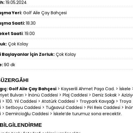
ih:
19.05.2024
uşma Yeri:
Golf Aile Çay Bahçesi
uşma Saati:
18.30
eket Saati
: 19.00
luk:
Çok Kolay
 Başlayanlar İçin Zorluk:
Çok Kolay
e:
90 dk
GÜZERGÂHI
ıç: Golf Aile Çay Bahçesi
> Kayserili Ahmet Paşa Cad. > İskele 
yet Bulvarı > İnönü Caddesi > Plaj Caddesi > Deniz Sokak > Azizi
 > 100. Yıl Caddesi > Atatürk Caddesi > Troypark Kavşağı > Troya
 > Setboyu Caddesi > Tuğsavul Caddesi > Piri Reis Caddesi > İnö
 > Demircioğlu Caddesi > İskele’de turumuz sona erecektir.
 BİLGİLENDİRME