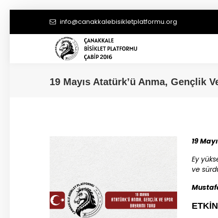
info@canakkalebisikletplatformu.org
19 Mayıs Atatürk’ü Anma, Gençlik V
19 Mayı
Ey yüks
ve sürd
Mustaf
ETKİN