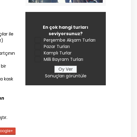
En çok hangi turları
seviyorsunuz?
lar ile
Perşembe Akşam Turları
z)
Pazar Turları
Kamplı Turlar
rtçının
Milli Bayram Turları
 bir
Sonuçları görüntüle
da kask
ın
tır.
oogle+