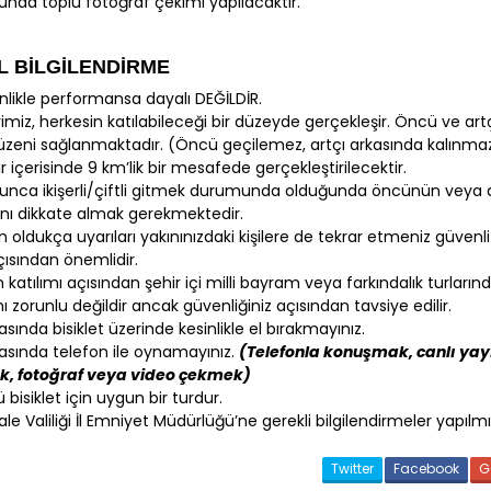
unda toplu fotoğraf çekimi yapılacaktır.
L BİLGİLENDİRME
inlikle performansa dayalı DEĞİLDİR.
imiz, herkesin katılabileceği bir düzeyde gerçekleşir. Öncü ve artçı
üzeni sağlanmaktadır. (Öncü geçilemez, artçı arkasında kalınma
r içerisinde 9 km’lik bir mesafede gerçekleştirilecektir.
unca ikişerli/çiftli gitmek durumunda olduğunda öncünün veya a
rını dikkate almak gerekmektedir.
oldukça uyarıları yakınınızdaki kişilere de tekrar etmeniz güvenli
çısından önemlidir.
 katılımı açısından şehir içi milli bayram veya farkındalık turların
ı zorunlu değildir ancak güvenliğiniz açısından tavsiye edilir.
sında bisiklet üzerinde kesinlikle el bırakmayınız.
asında telefon ile oynamayınız.
(Telefonla konuşmak, canlı yay
, fotoğraf veya video çekmek)
ü bisiklet için uygun bir turdur.
e Valiliği İl Emniyet Müdürlüğü’ne gerekli bilgilendirmeler yapılmış
Twitter
Facebook
G