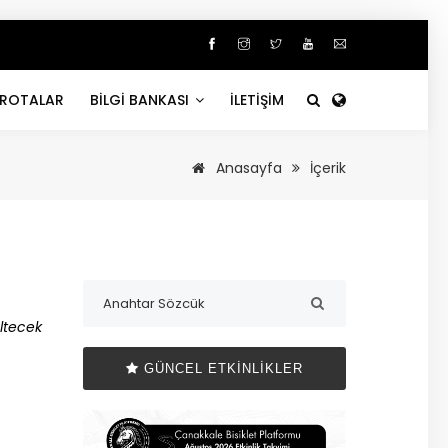
ROTALAR
BİLGİ BANKASI
İLETİŞİM
Anasayfa
İçerik
eltecek
GÜNCEL ETKINLIKLER