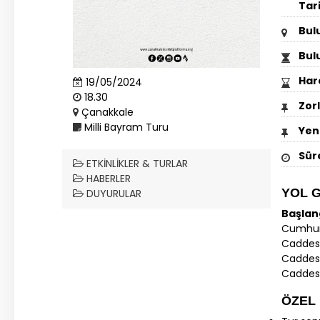
Tar
Bul
Bul
Har
19/05/2024
18.30
Zor
Çanakkale
Milli Bayram Turu
Yeni
Sür
ETKINLIKLER & TURLAR
HABERLER
YOL 
DUYURULAR
Başlang
Cumhuri
Caddesi
Caddesi
Caddesi
ÖZEL