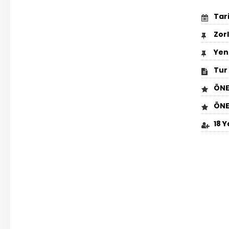
Tar
Zor
Yeni
Tur 
ÖNE
ÖNE
18 Y