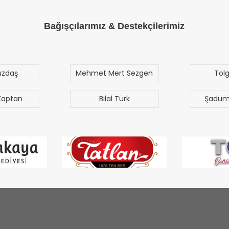
Bağışçılarımız & Destekçilerimiz
t Sezgen
Tolga Özak
Yus
Çet
Türk
Şaduman Akgün
Tun