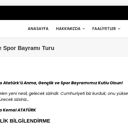
ANASAYFA
HAKKIMIZDA
FAALİYETLER
e Spor Bayramı Turu
s Atatürk’ü Anma, Gençlik ve Spor Bayramımız Kutlu Olsun!
elen yeni nesil, gelecek sizindir. Cumhuriyeti biz kurduk; onu yüks
ürecek sizsiniz…
a Kemal ATATÜRK
LİK BİLGİLENDİRME