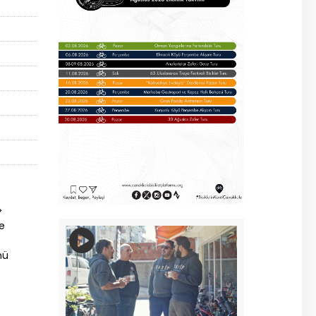
>
ye
nü