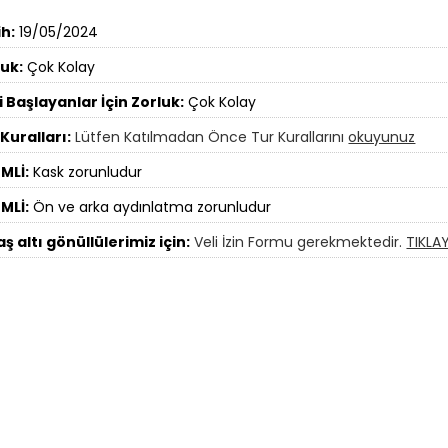
ih:
19/05/2024
luk:
Çok Kolay
 Başlayanlar İçin Zorluk:
Çok Kolay
Kuralları:
Lütfen Katılmadan Önce Tur Kurallarını
okuyunuz
MLİ:
Kask zorunludur
MLİ:
Ön ve arka aydınlatma zorunludur
aş altı gönüllülerimiz için:
Veli İzin Formu gerekmektedir.
TIKLAY