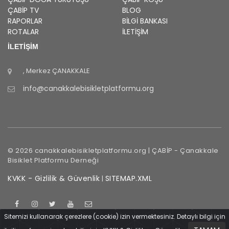
ÇABİP
TV
BLOG
RAPORLAR
BILGI BANKASI
ROTALAR
İLETİŞİM
İLETİŞİM
, Merkez
ÇANAKKALE
info@canakkalebisikletplatformu.org
©
2026
canakkalebisikletplatformu.org |
ÇABİP
-
Çanakkale
Bisiklet Platformu Derneği
KVKK - Gizlilik & Güvenlik
SITEMAP.XML
|
Sitemizi kullanarak çerezlere (cookie) izin vermektesiniz. Detaylı bilgi için
Çanakkale
İçinde