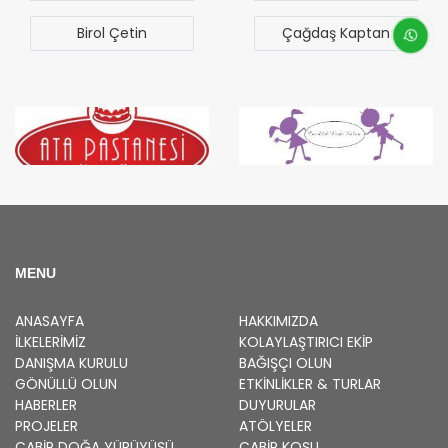
Sezgen
Çağdaş Kaptan
Bilal Türk
MENU
ANASAYFA
HAKKIMIZDA
İLKELERIMIZ
KOLAYLAŞTIRICI EKIP
DANIŞMA KURULU
BAĞIŞÇI OLUN
GÖNÜLLÜ OLUN
ETKINLIKLER & TURLAR
HABERLER
DUYURULAR
PROJELER
ATÖLYELER
ÇABİP
DOĞA YÜRÜYÜŞÜ
ÇABİP
KOŞU