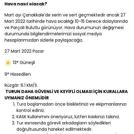
Hava nasıl olacak?
Mart ayı
Çanakkale
’de serin ve sert geçmektedir ancak 27
Mart 2022 tarihinde hava sıcaklığı 10-15 Derece dolaylarında
ve Parçalı Bulutlu görünüyor. Hava durumunun değişmesi
durumunda bilgilendirmelerimizi sosyal medya
hesaplarımızdan sizlerle paylaşacağız.
27 Mart 2022 Pazar
13
° Güneşli
9
°
Hissedilen
Rüzgâr: 6.1 KM/S
TURUN DAHA GÜVENLİ VE KEYİFLİ OLMASI İÇİN KURALLARA
UYMANIZ ÖNEMLİDİR
Tura başlamadan önce bisikletinizi ve ekipmanlarınızı
kontrol ediniz.
KASK kullanımını öneriyoruz, lütfen kaskınızı takınız.
Tur esnasında görevli arkadaşların söyledikleri
doğrultusunda hareket edilmektedir.