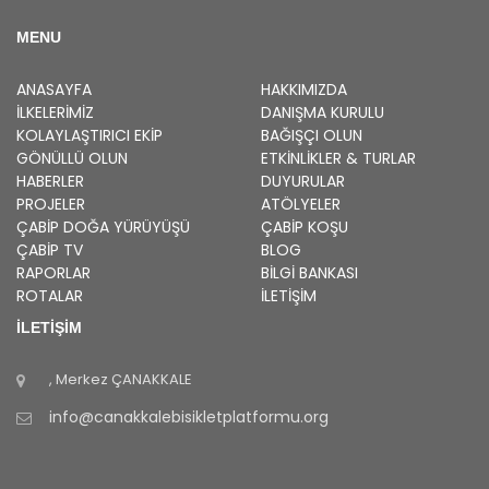
MENU
ANASAYFA
HAKKIMIZDA
İLKELERIMIZ
DANIŞMA KURULU
KOLAYLAŞTIRICI EKIP
BAĞIŞÇI OLUN
GÖNÜLLÜ OLUN
ETKINLIKLER & TURLAR
HABERLER
DUYURULAR
PROJELER
ATÖLYELER
ÇABİP
DOĞA YÜRÜYÜŞÜ
ÇABİP
KOŞU
ÇABİP
TV
BLOG
RAPORLAR
BILGI BANKASI
ROTALAR
İLETİŞİM
İLETİŞİM
, Merkez
ÇANAKKALE
info@canakkalebisikletplatformu.org