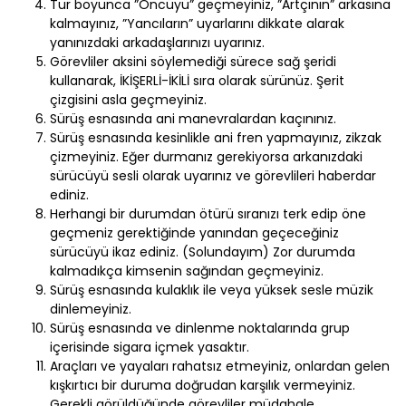
Tur boyunca ”Öncüyü” geçmeyiniz, ”Artçının” arkasına
kalmayınız, ”Yancıların” uyarlarını dikkate alarak
yanınızdaki arkadaşlarınızı uyarınız.
Görevliler aksini söylemediği sürece sağ şeridi
kullanarak, İKİŞERLİ-İKİLİ sıra olarak sürünüz. Şerit
çizgisini asla geçmeyiniz.
Sürüş esnasında ani manevralardan kaçınınız.
Sürüş esnasında kesinlikle ani fren yapmayınız, zikzak
çizmeyiniz. Eğer durmanız gerekiyorsa arkanızdaki
sürücüyü sesli olarak uyarınız ve görevlileri haberdar
ediniz.
Herhangi bir durumdan ötürü sıranızı terk edip öne
geçmeniz gerektiğinde yanından geçeceğiniz
sürücüyü ikaz ediniz. (Solundayım) Zor durumda
kalmadıkça kimsenin sağından geçmeyiniz.
Sürüş esnasında kulaklık ile veya yüksek sesle müzik
dinlemeyiniz.
Sürüş esnasında ve dinlenme noktalarında grup
içerisinde sigara içmek yasaktır.
Araçları ve yayaları rahatsız etmeyiniz, onlardan gelen
kışkırtıcı bir duruma doğrudan karşılık vermeyiniz.
Gerekli görüldüğünde görevliler müdahale