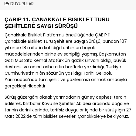
DUYURULAR
ÇABİP
11.
ÇANAKKALE
BİSİKLET TURU
ŞEHİTLERE SAYGI SÜRÜŞÜ
Çanakkale
Bisiklet Platformu öncülüğünde
ÇABİP
11.
Çanakkale
Bisiklet Turu Şehitlere Saygı Sürüşü; bundan 107
yıl önce 18 milletin katıldığı tarihin en büyük
mücadelelerinden birine ev sahipliği yapmış, Başkomutan
Gazi Mustafa Kemal Atatürk’ün gazilik unvanı aldığı, büyük
destansı ve adını tarihe altın harflerle yazdırdığı, Türkiye
Cumhuriyeti’nin ön sözünün yazıldığı Tarihi Gelibolu
Yarımadası’nda tüm şehit ve gazilerimizi anmak amacıyla
gerçekleştirilecektir
.
Sürüş güzergâhı olarak yarımadanın güney cephesi tercih
edilerek, Kilitbahir Köyü ile Şehitler Abidesi arasında doğa ve
tarihin derinliklerinde, tarifsiz duygular içinde bir sürüş için 27
Mart 2022’de tüm bisiklet severleri
Çanakkale
’ye bekliyoruz.