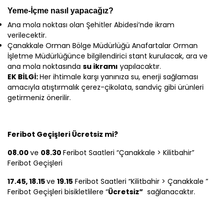
Yeme-İçme nasıl yapacağız?
Ana mola noktası olan Şehitler Abidesi’nde ikram
verilecektir.
Çanakkale Orman Bölge Müdürlüğü Anafartalar Orman
İşletme Müdürlüğünce bilgilendirici stant kurulacak, ara ve
ana mola noktasında
su ikramı
yapılacaktır.
EK BİLGİ:
Her ihtimale karşı yanınıza su, enerji sağlaması
amacıyla atıştırmalık çerez-çikolata, sandviç gibi ürünleri
getirmeniz önerilir.
Feribot Geçişleri Ücretsiz mi?
08.00
ve
08.30
Feribot Saatleri
“
Çanakkale
>
Kilitbahir”
Feribot Geçişleri
17.45, 18.15
ve
19.15
Feribot Saatleri “Kilitbahir >
Çanakkale
”
Feribot Geçişleri bisikletlilere “
Ücretsiz”
sağlanacaktır.